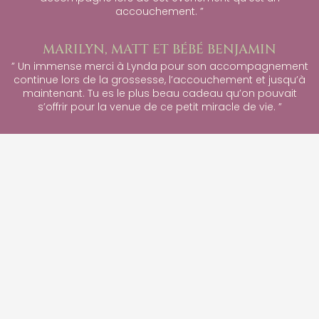
accouchement. ”
MARILYN, MATT ET BÉBÉ BENJAMIN
” Un immense merci à Lynda pour son accompagnement
continue lors de la grossesse, l’accouchement et jusqu’à
maintenant. Tu es le plus beau cadeau qu’on pouvait
s’offrir pour la venue de ce petit miracle de vie. ”
ROSIE, FÉLIX ET BENJAMIN
” Chère Lynda, Encore merci pour tout. Ton soutien et ton
dévouement envers notre nouvelle petite famille nous
touche beaucoup. Je suis très reconnaissante de
l’accompagnement que j’ai reçu tout au long de ma
grossesse. Quelle chance nous avons eu de te rencontrer.
”
RACHEL, OLIVIER ET BÉBÉ REBECCA
” Je recommande de tout coeur Lynda comme
accompagnante à la naissance. Elle a été d’un support
incroyable pour moi et mon conjoint. Elle a toujours cru en